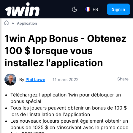
FR
Sign in
Application
1win App Bonus - Obtenez
100 $ lorsque vous
installez l'application
Share
By
Phil Lowe
11 mars 2022
Téléchargez l'application 1win pour débloquer un
bonus spécial
Tous les joueurs peuvent obtenir un bonus de 100 $
lors de l'installation de l'application
Les nouveaux joueurs peuvent également obtenir un
bonus de 1025 $ en s'inscrivant avec le promo code