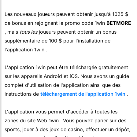
Les nouveaux joueurs peuvent obtenir jusqu'à 1025 $
de bonus en rejoignant le promo code 1win
BETMORE
, mais
tous les
joueurs peuvent obtenir un bonus
supplémentaire de 100 $ pour l'installation de
l'application 1win .
L'application 1win peut être téléchargée gratuitement
sur les appareils Android et iOS. Nous avons un guide
complet d'utilisation de l'application ainsi que des
instructions de
téléchargement de l'application 1win
.
L'application vous permet d'accéder à toutes les
zones du site Web 1win . Vous pouvez parier sur des
sports, jouer à des jeux de casino, effectuer un dépôt,