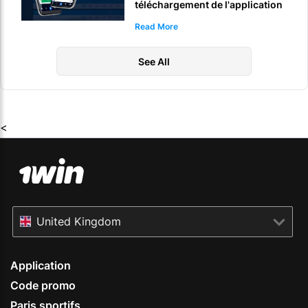
téléchargement de l'application
1win
Read More
See All
<
United Kingdom
Application
Code promo
Paris sportifs