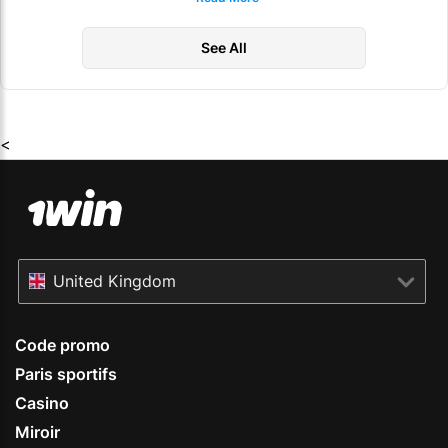
paris sur la Coupe du Monde
FIFA
See All
<
United Kingdom
Code promo
Paris sportifs
Casino
Miroir