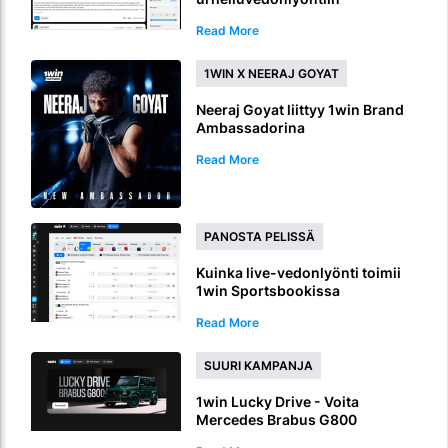
Read More
1WIN X NEERAJ GOYAT
Neeraj Goyat liittyy 1win Brand
Ambassadorina
Read More
PANOSTA PELISSÄ
Kuinka live-vedonlyönti toimii
1win Sportsbookissa
Read More
SUURI KAMPANJA
1win Lucky Drive - Voita
Mercedes Brabus G800