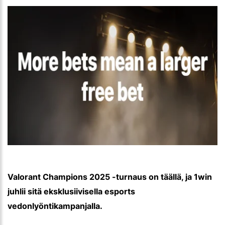
Valorant Champions 2025 -turnaus on täällä, ja 1win
juhlii sitä eksklusiivisella esports
vedonlyöntikampanjalla.