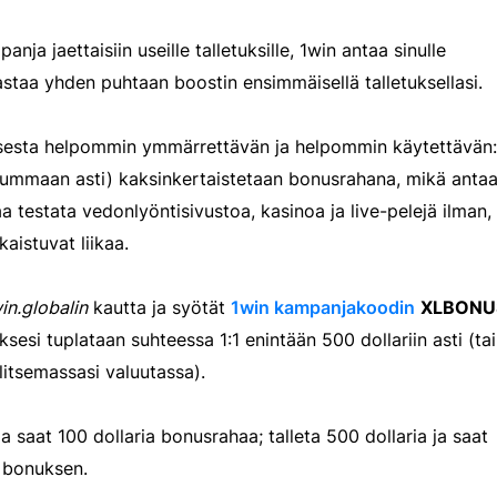
anja jaettaisiin useille talletuksille, 1win antaa sinulle
staa yhden puhtaan boostin ensimmäisellä talletuksellasi.
sesta helpommin ymmärrettävän ja helpommin käytettävän:
summaan asti) kaksinkertaistetaan bonusrahana, mikä anta
a testata vedonlyöntisivustoa, kasinoa ja live-pelejä ilman,
aistuvat liikaa.
in.globalin
kautta ja syötät
1win kampanjakoodin
XLBONU
sesi tuplataan suhteessa 1:1 enintään 500 dollariin asti (tai
itsemassasi valuutassa).
ja saat 100 dollaria bonusrahaa; talleta 500 dollaria ja saat
 bonuksen.