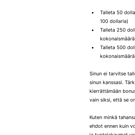
Talleta 50 doll
100 dollaria)
Talleta 250 dol
kokonaismäärä 
Talleta 500 dol
kokonaismäärä 
Sinun ei tarvitse ta
sinun kanssasi. Tärk
kierrättämään bonus
vain siksi, että se on
Kuten minkä tahansa 
ehdot ennen kuin voi
ja tuotejakaumat voi