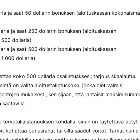
aria ja saat 50 dollarin bonuksen (aloituskassan kokonaism
laria ja saat 250 dollarin bonuksen (aloituskassan
500 dollaria)
laria ja saat 500 dollarin bonuksen (aloituskassan
1 000 dollaria)
llettaa koko 500 dollaria osallistuaksesi; tarjous skaalautuu
eintä on valita aloitustalletuskoko, jonka olet valmis
ehtojen mukaisesti, sen sijaan, että jahtaisit maksimisumm
 saatavilla.
tervetuliaistarjouksen kohdalla, sinun on täytettävä tietyt
t kotiuttaa bonusrahat tai sillä saadut voitot. Tarkat nume
vat vaihdella maittain, mutta rakenne on tyypillinen nettiala