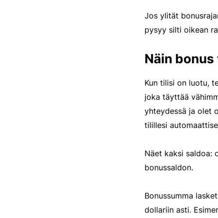
Jos ylität bonusraja
pysyy silti oikean r
Näin bonus 
Kun tilisi on luotu,
joka täyttää vähim
yhteydessä ja olet o
tilillesi automaattise
Näet kaksi saldoa: o
bonussaldon.
Bonussumma lasketa
dollariin asti. Esimer