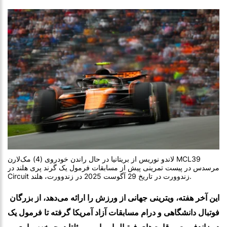
لاندو نوریس از بریتانیا در حال راندن خودروی (4) مک‌لارن MCL39
مرسدس در پیست تمرینی پیش از مسابقات فرمول یک گرند پری هلند در
Circuit زندوورت در تاریخ 29 آگوست 2025 در زندوورت، هلند.
این آخر هفته، ویترینی جهانی از ورزش را ارائه می‌دهد، از بزرگان
فوتبال دانشگاهی و درام مسابقات آزاد آمریکا گرفته تا فرمول یک
در زاندفورت، رقابت‌های فوتبال اروپایی، ووئلتا دوچرخه‌سواری و