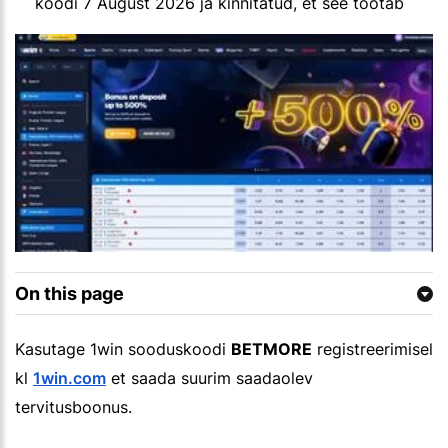
koodi 7 August 2026 ja kinnitatud, et see töötab
On this page
Kasutage 1win sooduskoodi
BETMORE
registreerimisel
kl
1win.com
et saada suurim saadaolev
tervitusboonus.