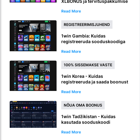
XLBONUS ja tervituspakkumise
juhend
Read More
REGISTREERIMISJUHEND
1win Gambia: Kuidas
registreeruda sooduskoodiga
XLBONUS , et saada boonus
Read More
100% SISSEMAKSE VASTE
1win Korea - Kuidas
registreeruda ja saada boonust
sooduskoodiga XLBONUS
Read More
NÕUA OMA BOONUS
1win Tadžikistan - Kuidas
kasutada sooduskoodi
XLBONUS boonuse saamiseks
Read More