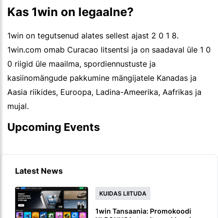
Kas 1win on legaalne?
1win on tegutsenud alates sellest ajast 2 0 1 8.
1win.com omab Curacao litsentsi ja on saadaval üle 1 0
0 riigid üle maailma, spordiennustuste ja
kasiinomängude pakkumine mängijatele Kanadas ja
Aasia riikides, Euroopa, Ladina-Ameerika, Aafrikas ja
mujal.
Upcoming Events
Latest News
KUIDAS LIITUDA
1win Tansaania: Promokoodi