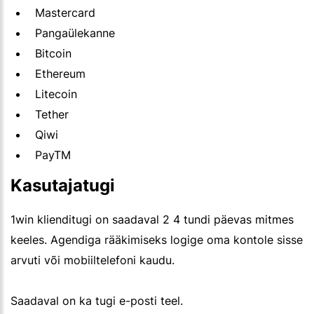
Mastercard
Pangaülekanne
Bitcoin
Ethereum
Litecoin
Tether
Qiwi
PayTM
Kasutajatugi
1win klienditugi on saadaval 2 4 tundi päevas mitmes
keeles. Agendiga rääkimiseks logige oma kontole sisse
arvuti või mobiiltelefoni kaudu.
Saadaval on ka tugi e-posti teel.