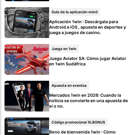
Guía de la aplicación móvil
Aplicación 1win : Descárgala para
Android e iOS , apuesta en deportes y
juega a juegos de casino.
Juega en 1win
Juego Aviator SA: Cómo jugar Aviator
en 1win Sudáfrica
Apuesta en eventos
Mercados 1win en 2026: Cuando la
noticia se convierte en una apuesta de
sí o no.
Código promocional XLBONUS
Bono de bienvenida 1win : Cómo