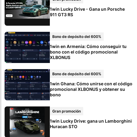
1win Lucky Drive - Gana un Porsche
911 GT3 RS
Bono de depósito del 600%
1win en Armenia: Cómo conseguir tu
bono con el código promocional
XLBONUS
Bono de depósito del 600%
1win Ghana: Cómo unirse con el código
promocional XLBONUS y obtener su
bono
Gran promoción
1win Lucky Drive: gana un Lamborghini
Huracan STO