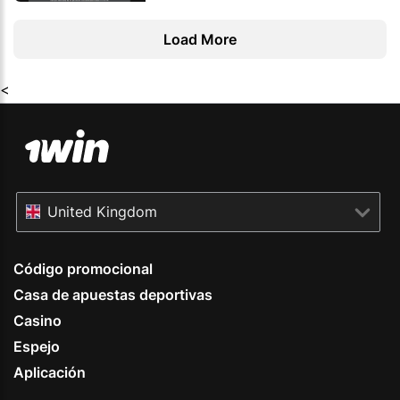
Load More
<
United Kingdom
Código promocional
Casa de apuestas deportivas
Casino
Espejo
Aplicación