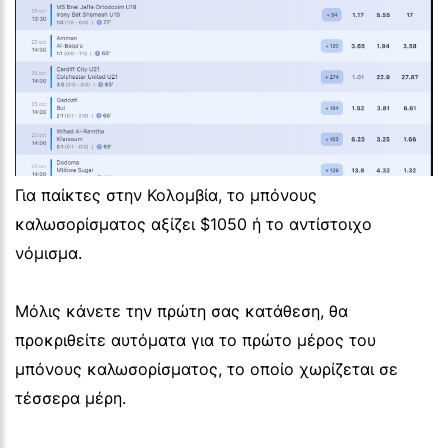
Για παίκτες στην Κολομβία, το μπόνους
καλωσορίσματος αξίζει $1050 ή το αντίστοιχο
νόμισμα.
Μόλις κάνετε την πρώτη σας κατάθεση, θα
προκριθείτε αυτόματα για το πρώτο μέρος του
μπόνους καλωσορίσματος, το οποίο χωρίζεται σε
τέσσερα μέρη.