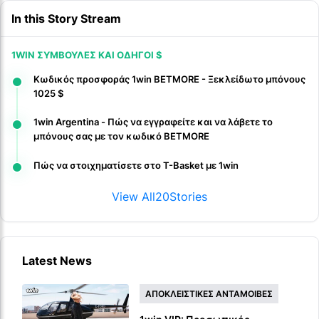
In this Story Stream
1WIN ΣΥΜΒΟΥΛΈΣ ΚΑΙ ΟΔΗΓΟΊ $
Κωδικός προσφοράς 1win BETMORE - Ξεκλείδωτο μπόνους
1025 $
1win Argentina - Πώς να εγγραφείτε και να λάβετε το
μπόνους σας με τον κωδικό BETMORE
Πώς να στοιχηματίσετε στο T-Basket με 1win
View All
20
Stories
Latest News
ΑΠΟΚΛΕΙΣΤΙΚΈΣ ΑΝΤΑΜΟΙΒΈΣ