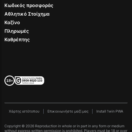
Κωδικός προσφοράς
Αθλητικό Στοίχημα
Καζίνο
Πληρωμές
Καθρέπτης
Χάρτης ιστότοπου
Επικοινωνήστε μαζί μας
Install 1win PWA
Copyright © 2026 Reproduction in whole or in part in any form or medium
without express written permission is prohibited. Players must be 18 or over