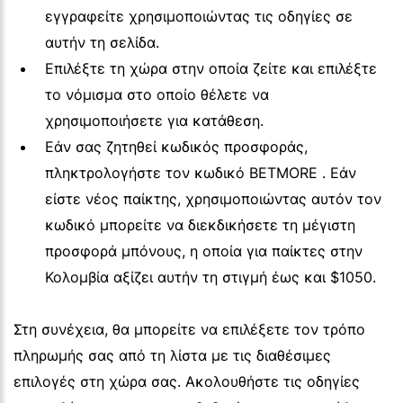
εγγραφείτε χρησιμοποιώντας τις οδηγίες σε
αυτήν τη σελίδα.
Επιλέξτε τη χώρα στην οποία ζείτε και επιλέξτε
το νόμισμα στο οποίο θέλετε να
χρησιμοποιήσετε για κατάθεση.
Εάν σας ζητηθεί κωδικός προσφοράς,
πληκτρολογήστε τον κωδικό BETMORE . Εάν
είστε νέος παίκτης, χρησιμοποιώντας αυτόν τον
κωδικό μπορείτε να διεκδικήσετε τη μέγιστη
προσφορά μπόνους, η οποία για παίκτες στην
Κολομβία αξίζει αυτήν τη στιγμή έως και $1050.
Στη συνέχεια, θα μπορείτε να επιλέξετε τον τρόπο
πληρωμής σας από τη λίστα με τις διαθέσιμες
επιλογές στη χώρα σας. Ακολουθήστε τις οδηγίες