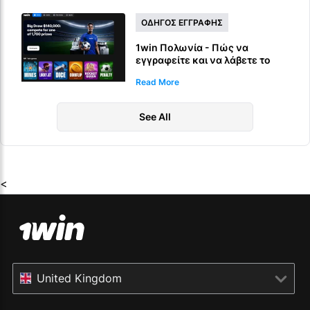
ΟΔΗΓΌΣ ΕΓΓΡΑΦΉΣ
1win Πολωνία - Πώς να
εγγραφείτε και να λάβετε το
μπόνους σας με τον κωδικό
Read More
προσφοράς XLBONUS
See All
<
United Kingdom