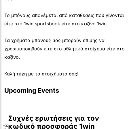
Το μπόνους απονέμεται από καταθέσεις που γίνονται
είτε στο 1win sportsbook είτε στο καζίνο 1win .
Τα χρήματα μπόνους σας μπορούν επίσης να
χρησιμοποιηθούν είτε στο αθλητικό στοίχημα είτε στο
καζίνο.
Καλή τύχη με τα στοιχήματά σας!
Upcoming Events
Συχνές ερωτήσεις για τον
κωδικό προσφοράς 1win