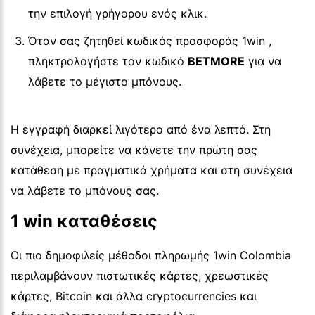
την επιλογή γρήγορου ενός κλικ.
Όταν σας ζητηθεί κωδικός προσφοράς 1win ,
πληκτρολογήστε τον κωδικό
BETMORE
για να
λάβετε το μέγιστο μπόνους.
Η εγγραφή διαρκεί λιγότερο από ένα λεπτό. Στη
συνέχεια, μπορείτε να κάνετε την πρώτη σας
κατάθεση με πραγματικά χρήματα και στη συνέχεια
να λάβετε το μπόνους σας.
1 win καταθέσεις
Οι πιο δημοφιλείς μέθοδοι πληρωμής 1win Colombia
περιλαμβάνουν πιστωτικές κάρτες, χρεωστικές
κάρτες, Bitcoin και άλλα cryptocurrencies και