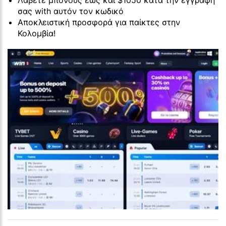
Λάβετε μπόνους έως και $1050 κατά την εγγραφή
σας with αυτόν τον κωδικό
Αποκλειστική προσφορά για παίκτες στην
Κολομβία!