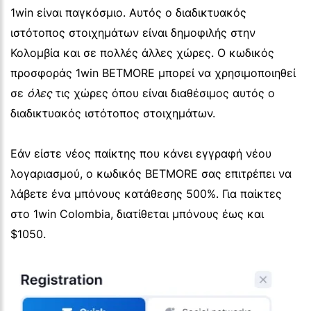
1win είναι παγκόσμιο. Αυτός ο διαδικτυακός
ιστότοπος στοιχημάτων είναι δημοφιλής στην
Κολομβία και σε πολλές άλλες χώρες. Ο κωδικός
προσφοράς 1win BETMORE μπορεί να χρησιμοποιηθεί
σε
όλες
τις χώρες όπου είναι διαθέσιμος αυτός ο
διαδικτυακός ιστότοπος στοιχημάτων.
Εάν είστε νέος παίκτης που κάνει εγγραφή νέου
λογαριασμού, ο κωδικός BETMORE σας επιτρέπει να
λάβετε ένα μπόνους κατάθεσης 500%. Για παίκτες
στο 1win Colombia, διατίθεται μπόνους έως και
$1050.