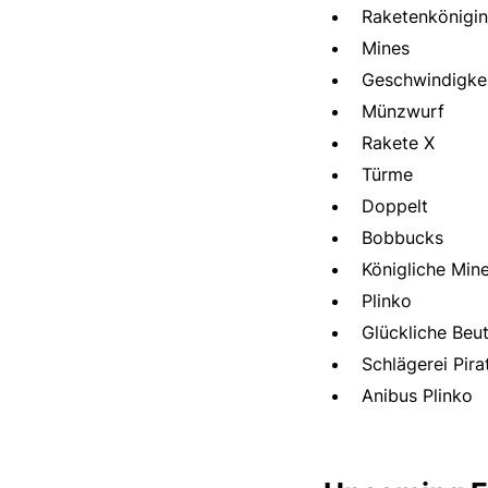
Raketenkönigin
Mines
Geschwindigkei
Münzwurf
Rakete X
Türme
Doppelt
Bobbucks
Königliche Min
Plinko
Glückliche Beu
Schlägerei Pira
Anibus Plinko