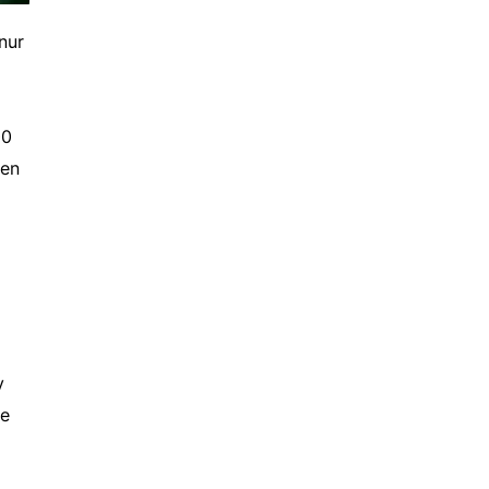
nur
00
zen
y
te