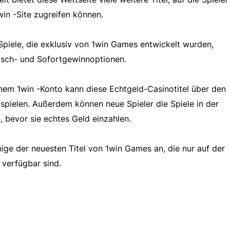
1win -Site zugreifen können.
Spiele, die exklusiv von 1win Games entwickelt wurden,
Tisch- und Sofortgewinnoptionen.
inem 1win -Konto kann diese Echtgeld-Casinotitel über den
 spielen. Außerdem können neue Spieler die Spiele in der
 bevor sie echtes Geld einzahlen.
nige der neuesten Titel von 1win Games an, die nur auf der
e verfügbar sind.