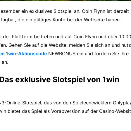
ezember ein exklusives Slotspiel an. Coin Flynn ist derzeit 
rfügbar, die ein gültiges Konto bei der Wettseite haben.
 der Plattform beitreten und auf Coin Flynn und über 10.0
fen. Gehen Sie auf die Website, melden Sie sich an und nut
en 1win-Aktionscode
NEWBONUS ein und fordern Sie Ihre
 an.
 Das exklusive Slotspiel von 1win
3x3-Online-Slotspiel, das von den Spieleentwicklern Onlypla
win bietet das Spiel als Vorabversion auf der Casino-Websi