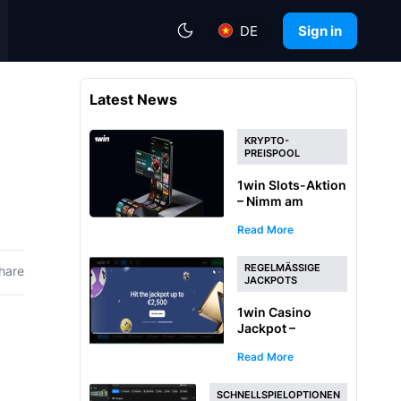
Sign in
DE
Latest News
KRYPTO-
PREISPOOL
1win Slots-Aktion
– Nimm am
Krypto-Rennen
Read More
um 260.000
USDT teil!
REGELMÄSSIGE J
hare
ACKPOTS
1win Casino
Jackpot –
Gewinnen Sie bis
Read More
zu 2.500 $ bei
ausgewählten
Spielen
SCHNELLSPIELOPTIONEN