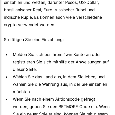
einzahlen und wetten, darunter Pesos, US-Dollar,
brasilianischer Real, Euro, russischer Rubel und
indische Rupie. Es können auch viele verschiedene
crypto verwendet werden.
So tätigen Sie eine Einzahlung:
Melden Sie sich bei Ihrem 1win Konto an oder
registrieren Sie sich mithilfe der Anweisungen auf
dieser Seite.
Wählen Sie das Land aus, in dem Sie leben, und
wählen Sie die Währung aus, in der Sie einzahlen
möchten.
Wenn Sie nach einem Aktionscode gefragt
werden, geben Sie den BETMORE Code ein. Wenn
Sie ein neuer Spieler sind, können Sie mit diesem