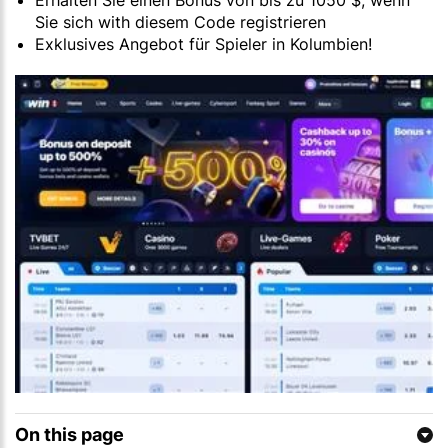
Erhalten Sie einen Bonus von bis zu 1050 $, wenn
Sie sich with diesem Code registrieren
Exklusives Angebot für Spieler in Kolumbien!
On this page