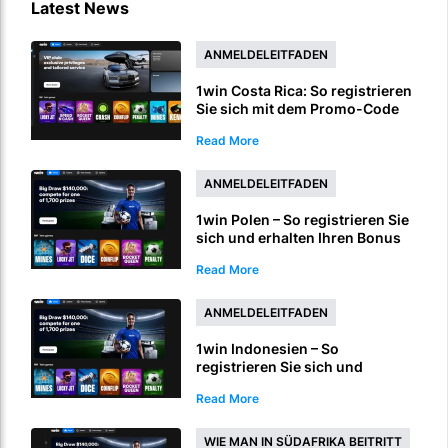
Latest News
ANMELDELEITFADEN
1win Costa Rica: So registrieren
Sie sich mit dem Promo-Code
XLBONUS und sichern sich
Read More
Ihren Bonus
ANMELDELEITFADEN
1win Polen – So registrieren Sie
sich und erhalten Ihren Bonus
mit dem Aktionscode XLBONUS
Read More
ANMELDELEITFADEN
1win Indonesien – So
registrieren Sie sich und
erhalten Ihren Bonus mit dem
Read More
Aktionscode XLBONUS
WIE MAN IN SÜDAFRIKA BEITRITT