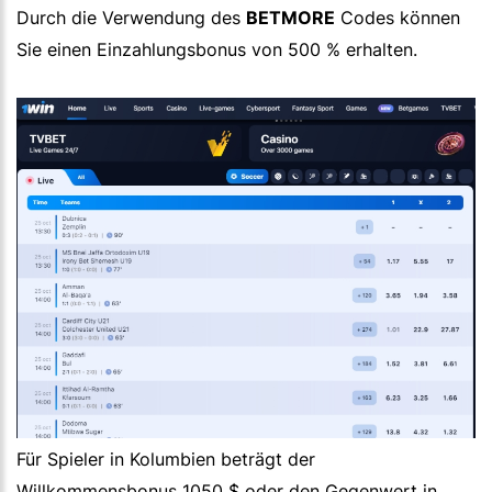
Durch die Verwendung des
BETMORE
Codes können
Sie einen Einzahlungsbonus von 500 % erhalten.
Für Spieler in Kolumbien beträgt der
Willkommensbonus 1050 $ oder den Gegenwert in