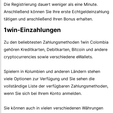
Die Registrierung dauert weniger als eine Minute.
Anschließend können Sie Ihre erste Echtgeldeinzahlung
tätigen und anschließend Ihren Bonus erhalten.
1win-Einzahlungen
Zu den beliebtesten Zahlungsmethoden 1win Colombia
gehören Kreditkarten, Debitkarten, Bitcoin und andere
cryptocurrencies sowie verschiedene eWallets.
Spielern in Kolumbien und anderen Ländern stehen
viele Optionen zur Verfügung und Sie sehen die
vollständige Liste der verfügbaren Zahlungsmethoden,
wenn Sie sich bei Ihrem Konto anmelden.
Sie können auch in vielen verschiedenen Währungen