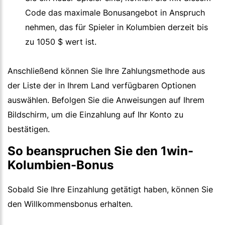
Code das maximale Bonusangebot in Anspruch
nehmen, das für Spieler in Kolumbien derzeit bis
zu 1050 $ wert ist.
Anschließend können Sie Ihre Zahlungsmethode aus
der Liste der in Ihrem Land verfügbaren Optionen
auswählen. Befolgen Sie die Anweisungen auf Ihrem
Bildschirm, um die Einzahlung auf Ihr Konto zu
bestätigen.
So beanspruchen Sie den 1win-
Kolumbien-Bonus
Sobald Sie Ihre Einzahlung getätigt haben, können Sie
den Willkommensbonus erhalten.