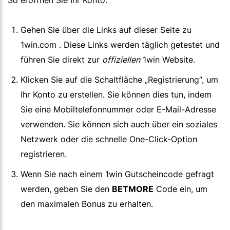
So eröffnen Sie Ihr Konto:
Gehen Sie über die Links auf dieser Seite zu
1win.com . Diese Links werden täglich getestet und
führen Sie direkt zur
offiziellen
1win Website.
Klicken Sie auf die Schaltfläche „Registrierung“, um
Ihr Konto zu erstellen. Sie können dies tun, indem
Sie eine Mobiltelefonnummer oder E-Mail-Adresse
verwenden. Sie können sich auch über ein soziales
Netzwerk oder die schnelle One-Click-Option
registrieren.
Wenn Sie nach einem 1win Gutscheincode gefragt
werden, geben Sie den
BETMORE
Code ein, um
den maximalen Bonus zu erhalten.