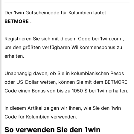
Der 1win Gutscheincode für Kolumbien lautet
BETMORE
.
Registrieren Sie sich mit diesem Code bei 1win.com ,
um den größten verfügbaren Willkommensbonus zu
erhalten.
Unabhängig davon, ob Sie in kolumbianischen Pesos
oder US-Dollar wetten, können Sie mit dem BETMORE
Code einen Bonus von bis zu 1050 $ bei 1win erhalten.
In diesem Artikel zeigen wir Ihnen, wie Sie den 1win
Code für Kolumbien verwenden.
So verwenden Sie den 1win