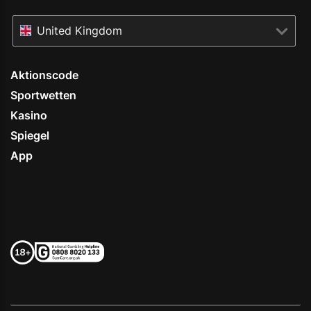
United Kingdom
Aktionscode
Sportwetten
Kasino
Spiegel
App