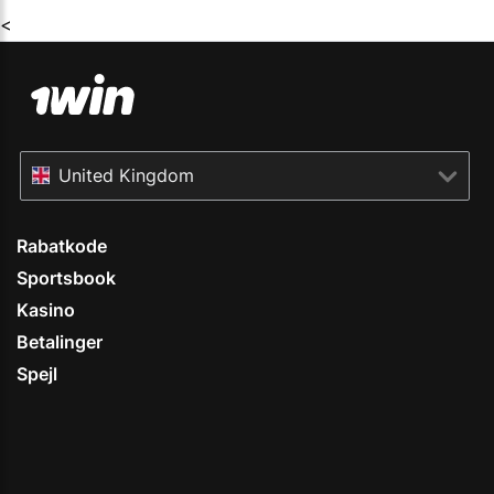
<
United Kingdom
Rabatkode
Sportsbook
Kasino
Betalinger
Spejl