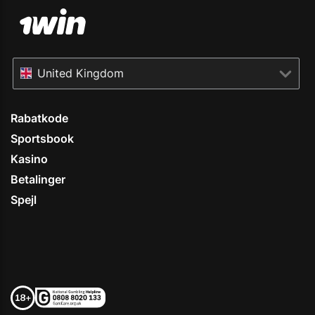
United Kingdom
Rabatkode
Sportsbook
Kasino
Betalinger
Spejl