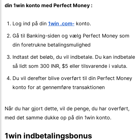
din 1win konto med Perfect Money :
Log ind på din
1win .com-
konto.
Gå til Banking-siden og vælg Perfect Money som
din foretrukne betalingsmulighed
Indtast det beløb, du vil indbetale. Du kan indbetale
så lidt som 300 INR, $5 eller tilsvarende i valuta.
Du vil derefter blive overført til din Perfect Money
konto for at gennemføre transaktionen
Når du har gjort dette, vil de penge, du har overført,
med det samme dukke op på din 1win konto.
1win indbetalingsbonus