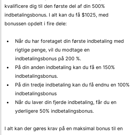
kvalificere dig til den første del af din 500%
indbetalingsbonus. I alt kan du få $1025, med
bonussen opdelt i fire dele:
Når du har foretaget din første indbetaling med
rigtige penge, vil du modtage en
indbetalingsbonus på 200 %.
På din anden indbetaling kan du få en 150%
indbetalingsbonus.
På din tredje indbetaling kan du få endnu en 100%
indbetalingsbonus
Når du laver din fjerde indbetaling, får du en
yderligere 50% indbetalingsbonus.
I alt kan der gøres krav på en maksimal bonus til en