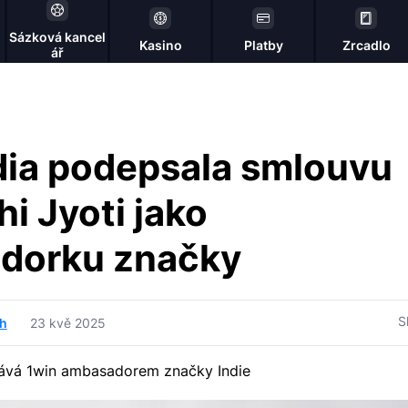
Sázková kancel
Kasino
Platby
Zrcadlo
ář
dia podepsala smlouvu
hi Jyoti jako
dorku značky
S
h
23 kvě 2025
tává 1win ambasadorem značky Indie