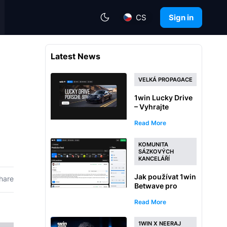
Sign in
CS
Latest News
VELKÁ PROPAGACE
1win Lucky Drive
– Vyhrajte
Porsche 911
Read More
KOMUNITA
SÁZKOVÝCH
KANCELÁŘÍ
Jak používat 1win
hare
Betwave pro
sportovní sázení
Read More
1WIN X NEERAJ