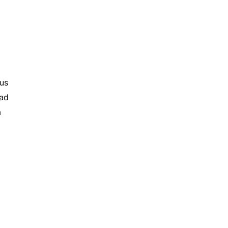
nus
lad
á