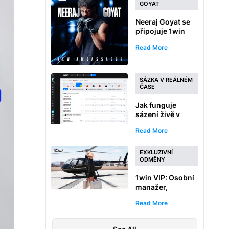
GOYAT
Neeraj Goyat se
připojuje 1win
jako ambasador
Read More
značky
SÁZKA V REÁLNÉM
ČASE
Jak funguje
sázení živě v
sázkové kanceláři
Read More
1win
EXKLUZIVNÍ
ODMĚNY
1win VIP: Osobní
manažer,
exkluzivní
Read More
nabídky a
podpora
prémiového účtu