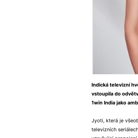
Indická televizní hv
vstoupila do odvětv
1win India jako amb
Jyoti, která je vš
televizních seriálec