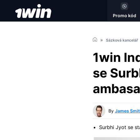
Promo kód
Sázková kancelář
1win In
se Surb
ambasa
By
James Smit
Surbhi Jyot se s