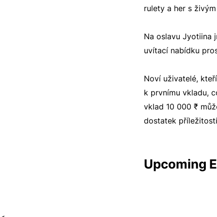
rulety a her s živým
Na oslavu Jyotiina 
uvítací nabídku pro
Noví uživatelé, kteř
k prvnímu vkladu, c
vklad 10 000 ₹ můž
dostatek příležitos
Upcoming E