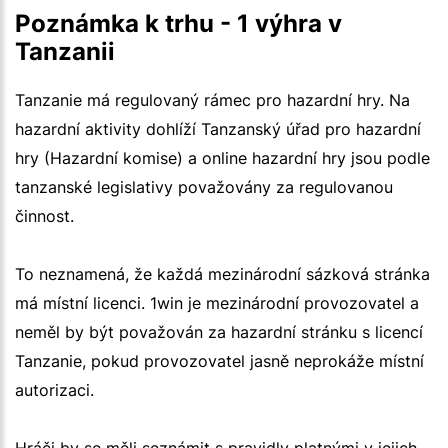
Poznámka k trhu - 1 výhra v
Tanzanii
Tanzanie má regulovaný rámec pro hazardní hry. Na
hazardní aktivity dohlíží Tanzanský úřad pro hazardní
hry (Hazardní komise) a online hazardní hry jsou podle
tanzanské legislativy považovány za regulovanou
činnost.
To neznamená, že každá mezinárodní sázková stránka
má místní licenci. 1win je mezinárodní provozovatel a
neměl by být považován za hazardní stránku s licencí
Tanzanie, pokud provozovatel jasně neprokáže místní
autorizaci.