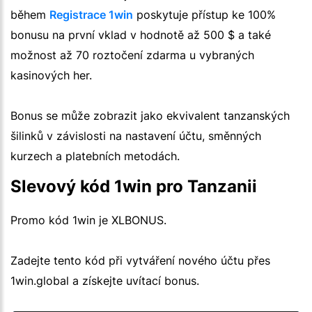
během
Registrace 1win
poskytuje přístup ke 100%
bonusu na první vklad v hodnotě až 500 $ a také
možnost až 70 roztočení zdarma u vybraných
kasinových her.
Bonus se může zobrazit jako ekvivalent tanzanských
šilinků v závislosti na nastavení účtu, směnných
kurzech a platebních metodách.
Slevový kód 1win pro Tanzanii
Promo kód 1win je XLBONUS.
Zadejte tento kód při vytváření nového účtu přes
1win.global a získejte uvítací bonus.