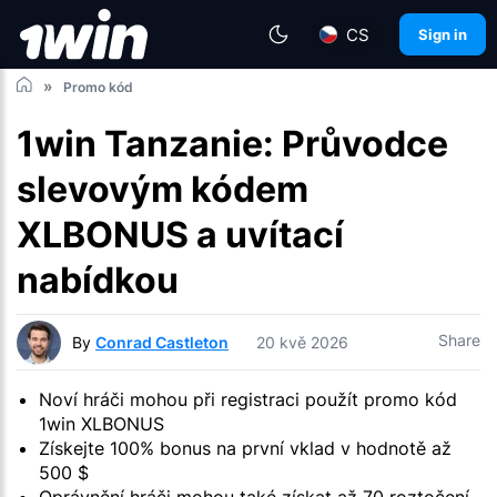
CS
Sign in
Promo kód
1win Tanzanie: Průvodce
slevovým kódem
XLBONUS a uvítací
nabídkou
Share
By
Conrad Castleton
20 kvě 2026
Noví hráči mohou při registraci použít promo kód
1win XLBONUS
Získejte 100% bonus na první vklad v hodnotě až
500 $