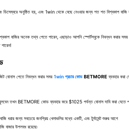
 ডিসেম্বরে অনুষ্ঠিত হয়, এবং 1win থেকে বেছে নেওয়ার জন্য শত শত বিশ্বকাপ বাজি 
শ্বকাপ বাজির অনেক তথ্য পেতে পারেন, এছাড়াও আপনি স্পোর্টসবুকে নিবন্ধন করার সময়
 পারেন!
ড
ট বোনাস পেতে নিবন্ধন করার সময়
1win প্রচার কোড
BETMORE
ব্যবহার করা য
ট খুলবেন তখন BETMORE কোড ব্যবহার করে $1025 পর্যন্ত বোনাস দাবি করা যেতে 
জি ধরার জন্য সবচেয়ে জনপ্রিয় খেলাগুলির মধ্যে একটি, এবং টুর্নামেন্ট শুরুর আগে
জি বাজার উপলব্ধ রয়েছে৷