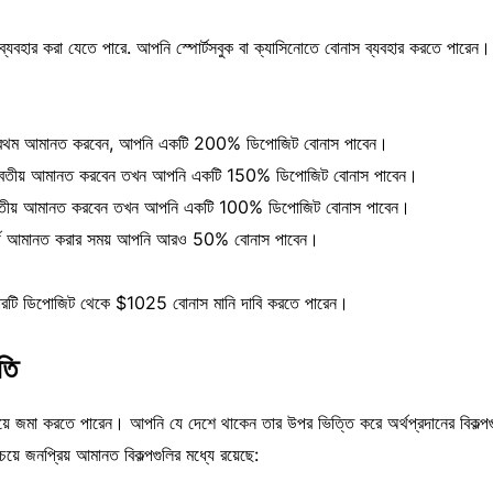
 ব্যবহার করা যেতে পারে. আপনি স্পোর্টসবুক বা ক্যাসিনোতে বোনাস ব্যবহার করতে পারেন।
রথম আমানত করবেন, আপনি একটি 200% ডিপোজিট বোনাস পাবেন।
বিতীয় আমানত করবেন তখন আপনি একটি 150% ডিপোজিট বোনাস পাবেন।
তীয় আমানত করবেন তখন আপনি একটি 100% ডিপোজিট বোনাস পাবেন।
র্থ আমানত করার সময় আপনি আরও 50% বোনাস পাবেন।
ারটি ডিপোজিট থেকে $1025 বোনাস মানি দাবি করতে পারেন।
তি
ে জমা করতে পারেন। আপনি যে দেশে থাকেন তার উপর ভিত্তি করে অর্থপ্রদানের বিকল্পগ
য়ে জনপ্রিয় আমানত বিকল্পগুলির মধ্যে রয়েছে: