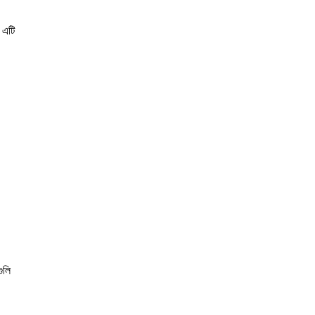
 এটি
ুলি