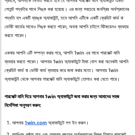
প্রথমে, আপনাকে নিশ্চিত করতে হবে যে আপনার পারফেক্ট মানি অ্যাকাউন্ট একটি
পেমেন্ট পদ্ধতির সাথে লিঙ্ক করা হয়েছে। এর জন্য সবচেয়ে জনপ্রিয় অর্থপ্রদানের
পদ্ধতি হল একটি ব্যাঙ্ক অ্যাকাউন্ট, তবে আপনি এটিকে একটি ক্রেডিট কার্ড বা
ডেবিট কার্ডের সাথেও লিঙ্ক করতে পারেন, অথবা আপনি চাইলে বিটকয়েনও ব্যবহার
করতে পারেন।
একবার আপনি এটি সম্পন্ন করার পরে, আপনি 1win এর সাথে পারফেক্ট মানি
ব্যবহার করতে পারেন। আপনার 1win অ্যাকাউন্টে টাকা যোগ করা অনেকটা আপনি
ক্রেডিট কার্ড বা ডেবিট কার্ড ব্যবহার করে জমা করার মতো। আপনার 1win
অ্যাকাউন্ট থেকে আপনার পারফেক্ট মানি অ্যাকাউন্টে তোলাও করা যেতে পারে।
পারফেক্ট মানি দিয়ে আপনার 1win অ্যাকাউন্টে জমা করার জন্য আমাদের সহজ
নির্দেশিকা অনুসরণ করুন:
আপনার
1win.com
অ্যাকাউন্টে লগ ইন করুন।
ব্যাঙ্কিং পৃষ্ঠায় যান এবং আপনার পছন্দের অর্থপ্রদানের বিকল্প হিসাবে পারফেক্ট