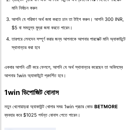
মানি নির্বাচন করুন
আপনি যে পরিমাণ অর্থ জমা করতে চান তা টাইপ করুন। আপনি 300 INR,
$5 বা সমতুল্য মুদ্রা জমা করতে পারেন।
তারপরে লেনদেন সম্পূর্ণ করার জন্য আপনাকে আপনার পারফেক্ট মানি অ্যাকাউন্টে
স্থানান্তর করা হবে
একবার আপনি এটি করে ফেললে, আপনি যে অর্থ স্থানান্তর করেছেন তা অবিলম্বে
আপনার 1win অ্যাকাউন্টে প্রদর্শিত হবে।
1win ডিপোজিট বোনাস
নতুন খেলোয়াড়রা অ্যাকাউন্ট খোলার সময় 1win প্রচার কোড
BETMORE
ব্যবহার করে $1025 পর্যন্ত বোনাস পেতে পারেন।