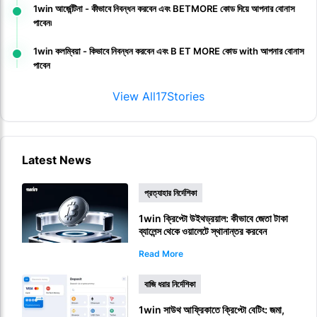
1win আর্জেন্টিনা - কীভাবে নিবন্ধন করবেন এবং BETMORE কোড দিয়ে আপনার বোনাস
পাবেন৷
1win কলম্বিয়া - কিভাবে নিবন্ধন করবেন এবং B ET MORE কোড with আপনার বোনাস
পাবেন
View All
17
Stories
Latest News
প্রত্যাহার নির্দেশিকা
1win ক্রিপ্টো উইথড্রয়াল: কীভাবে জেতা টাকা
ব্যালেন্স থেকে ওয়ালেটে স্থানান্তর করবেন
Read More
বাজি ধরার নির্দেশিকা
1win সাউথ আফ্রিকাতে ক্রিপ্টো বেটিং: জমা,