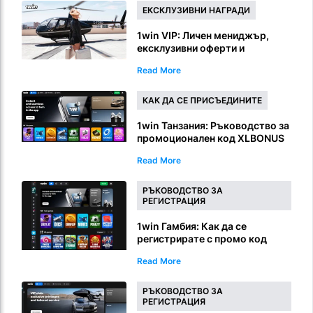
ЕКСКЛУЗИВНИ НАГРАДИ
1win VIP: Личен мениджър,
ексклузивни оферти и
поддръжка на премиум
Read More
акаунти
КАК ДА СЕ ПРИСЪЕДИНИТЕ
1win Танзания: Ръководство за
промоционален код XLBONUS
и начална оферта
Read More
РЪКОВОДСТВО ЗА
РЕГИСТРАЦИЯ
1win Гамбия: Как да се
регистрирате с промо код
XLBONUS , за да получите
Read More
бонуса си
РЪКОВОДСТВО ЗА
РЕГИСТРАЦИЯ