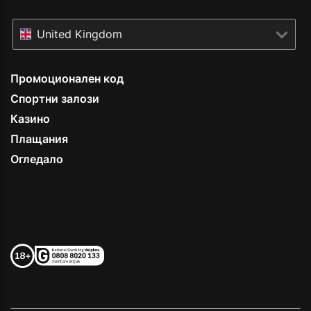
United Kingdom
Промоционален код
Спортни залози
Казино
Плащания
Огледало