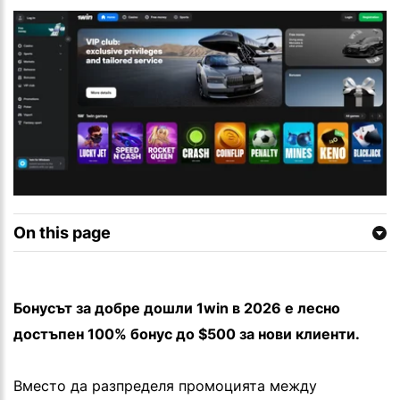
On this page
Бонусът за добре дошли 1win в 2026 е лесно
достъпен 100% бонус до $500 за нови клиенти.
Вместо да разпределя промоцията между