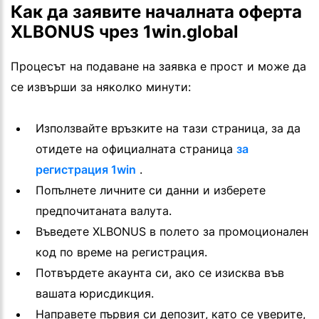
Как да заявите началната оферта
XLBONUS чрез 1win.global
Процесът на подаване на заявка е прост и може да
се извърши за няколко минути:
Използвайте връзките на тази страница, за да
отидете на официалната страница
за
регистрация 1win
.
Попълнете личните си данни и изберете
предпочитаната валута.
Въведете XLBONUS в полето за промоционален
код по време на регистрация.
Потвърдете акаунта си, ако се изисква във
вашата юрисдикция.
Направете първия си депозит, като се уверите,