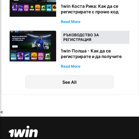
1win Коста Рика: Как да се
регистрирате с промо код
XLBONUS и да получите бонуса
Read More
си
РЪКОВОДСТВО ЗА
РЕГИСТРАЦИЯ
1win Полша - Как да се
регистрирате и да получите
бонуса си с промо код
Read More
XLBONUS
See All
<