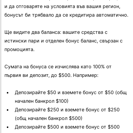
и да отговаряте на условията във вашия регион,
бонусът би трябвало да се кредитира автоматично.
Ще видите два баланса: вашите средства с
истински пари и отделен бонус баланс, свързан с
промоцията.
Сумата на бонуса се изчислява като 100% от
първия ви депозит, до $500. Например:
Депозирайте $50 и вземете бонус от $50 (общ
начален банкрол $100)
Депозирайте $250 и вземете бонус от $250
(общ начален банкрол $500)
Депозирайте $500 и вземете бонус от $500