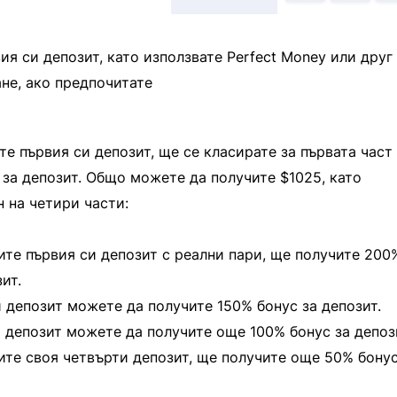
ия си депозит, като използвате Perfect Money или друг
не, ако предпочитате
те първия си депозит, ще се класирате за първата част
за депозит. Общо можете да получите $1025, като
н на четири части:
ите първия си депозит с реални пари, ще получите 200
ит.
 депозит можете да получите 150% бонус за депозит.
 депозит можете да получите още 100% бонус за депоз
ите своя четвърти депозит, ще получите още 50% бонус