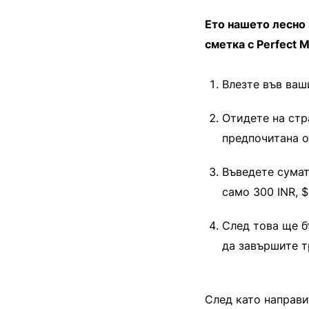
Ето нашето лесно 
сметка с Perfect 
Влезте във ваш
Отидете на стр
предпочитана о
Въведете сумат
само 300 INR, $
След това ще б
да завършите т
След като направи