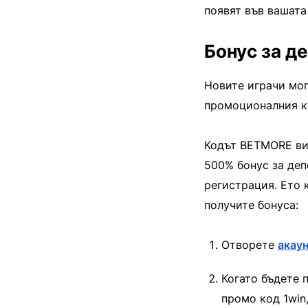
появят във вашата
Бонус за д
Новите играчи мог
промоционалния 
Кодът BETMORE ви
500% бонус за деп
регистрация. Ето 
получите бонуса:
Отворете
акаун
Когато бъдете 
промо код 1win