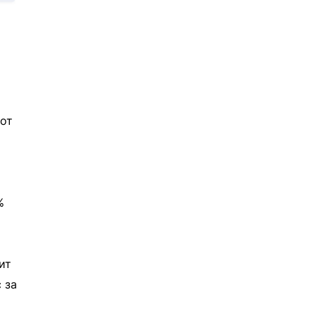
 от
%
ит
 за