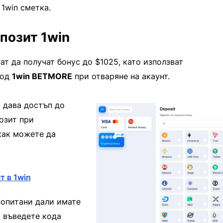
 1win сметка.
епозит 1win
ат да получат бонус до $1025, като използват
код
1win BETMORE
при отваряне на акаунт.
 дава достъп до
озит при
как можете да
т в 1win
попитани дали имате
, въведете кода