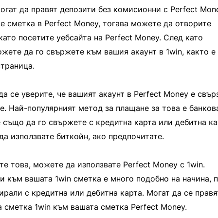
могат да правят депозити без комисионни с Perfect Mone
е сметка в Perfect Money, тогава можете да отворите
като посетите уебсайта на Perfect Money. След като
ожете да го свържете към вашия акаунт в 1win, както е
страница.
а се уверите, че вашият акаунт в Perfect Money е свър
е. Най-популярният метод за плащане за това е банков
 също да го свържете с кредитна карта или дебитна ка
а използвате биткойн, ако предпочитате.
е това, можете да използвате Perfect Money с 1win.
и към вашата 1win сметка е много подобно на начина, 
ирали с кредитна или дебитна карта. Могат да се правя
а сметка 1win към вашата сметка Perfect Money.